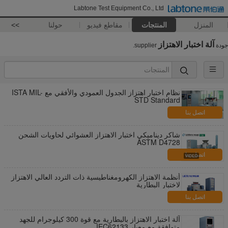
Labtone Test Equipment Co., Ltd
المنزل
المنتجات
مقاطع فيديو
حولنا
>>
آلة اختبار الاهتزاز
جودة
supplier.
نظام اختبار اهتزاز الجدول العمودي والأفقي مع ISTA MIL-
STD Standard
اتصل بنا
شاكر ديناميكي اختبار الاهتزاز العشوائي لحاويات الشحن
ASTM D4728
اتصل بنا
أنظمة الاهتزاز الكهرومغناطيسية ذات التردد العالي الاهتزاز
لاختبار البطارية
اتصل بنا
آلة اختبار الاهتزاز بالبطارية مع قوة 300 كيلوجرام للجهد
متوافقة مع معيار IEC62133