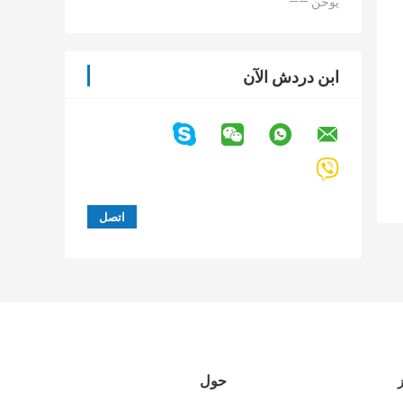
—— يوخن
ابن دردش الآن
حول
ز