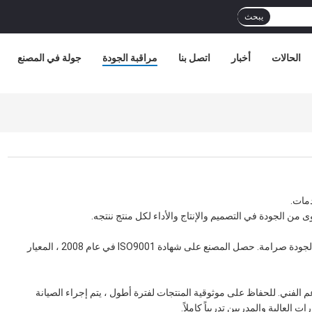
يبحث
الحالات
أخبار
اتصل بنا
مراقبة الجودة
جولة في المصنع
مات.
ولدعم هذا المبدأ ، قامت Labtone بتنفيذ أكثر معايير مراقبة الجودة صرامة. حصل المصنع على شهادة ISO9001 في عام 2008 ، المعيار
دة ، تمنح Labtone أولوية عالية للدعم الفني. للحفاظ على موثوقية المنتجات لفترة أطول ، يتم إجراء الصيانة
العالية والمدربين تدريباً كاملاً.