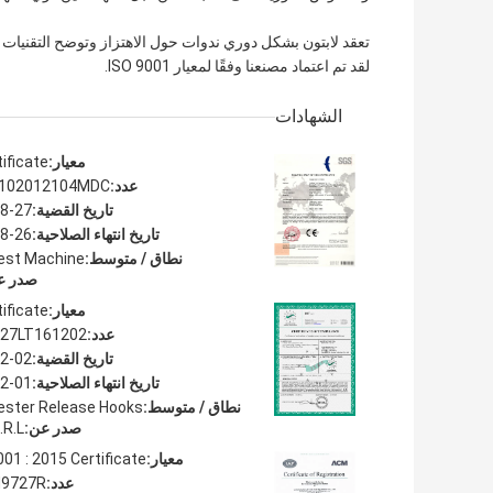
تعقد لابتون بشكل دوري ندوات حول الاهتزاز وتوضح التقنيات و
لقد تم اعتماد مصنعنا وفقًا لمعيار ISO 9001.
الشهادات
معيار:
ificate
عدد:
102012104MDC
تاريخ القضية:
8-27
تاريخ انتهاء الصلاحية:
8-26
نطاق / متوسط:
est Machine
صدر ع
معيار:
ificate
عدد:
327LT161202
تاريخ القضية:
2-02
تاريخ انتهاء الصلاحية:
2-01
نطاق / متوسط:
ester Release Hooks
صدر عن:
R.L.
معيار:
01 : 2015 Certificate
عدد:
9727R