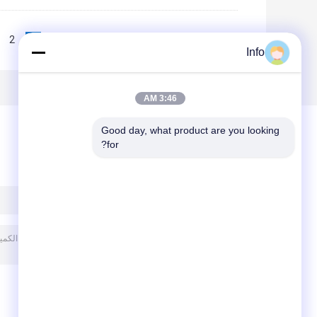
2
1
<<
|<
Page 1 of 10
Info
3:46 AM
Good day, what product are you looking 
for?
ترك رسالة