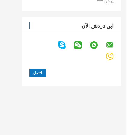
—— يوخن
ابن دردش الآن