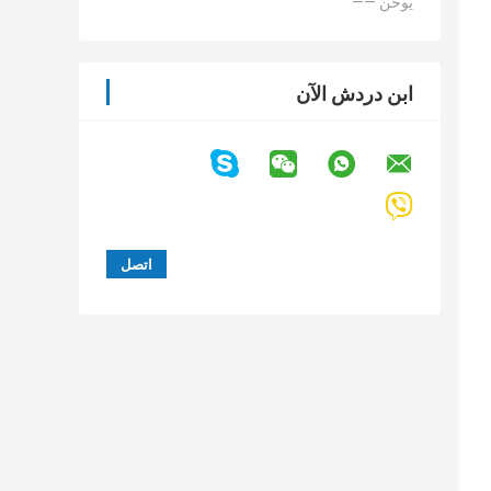
—— يوخن
ابن دردش الآن