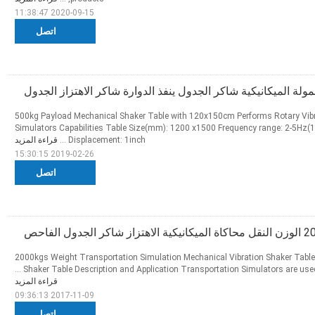
2020-09-15 11:38:47
اتصل
500kg Payload Mechanical Shaker Table with 120x150cm Performs Rotary Vibr
Simulators Capabilities Table Size(mm): 1200 x1500 Frequency range: 2-5Hz
Displacement: 1inch ...
قراءة المزيد
2019-02-26 15:30:15
اتصل
اكر الجدول الفاحص
2000kgs Weight Transportation Simulation Mechanical Vibration Shaker Table
Shaker Table Description and Application Transportation Simulators are used to 
قراءة المزيد
2017-11-09 09:36:13
اتصل