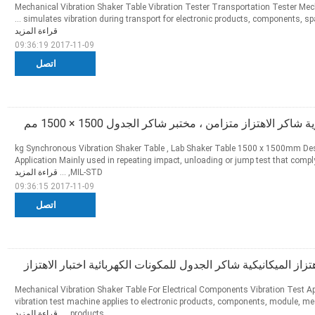
Mechanical Vibration Shaker Table Vibration Tester Transportation Tester Mech
simulates vibration during transport for electronic products, components, spare
قراءة المزيد
2017-11-09 09:36:19
اتصل
1000 kg Synchronous Vibration Shaker Table , Lab Shaker Table 1500 x 1500mm De
Application Mainly used in repeating impact, unloading or jump test that comp
MIL-STD, ...
قراءة المزيد
2017-11-09 09:36:15
اتصل
هتزاز الميكانيكية شاكر الجدول للمكونات الكهربائية اختبار الاهتزاز
Mechanical Vibration Shaker Table For Electrical Components Vibration Test A
vibration test machine applies to electronic products, components, module, mec
products, ...
قراءة المزيد