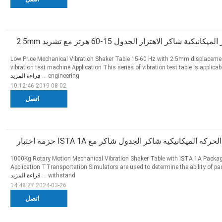
كية شاكر الاهتزاز الجدول 15-60 هرتز مع تشريد 2.5mm
Low Price Mechanical Vibration Shaker Table 15-60 Hz with 2.5mm displace
vibration test machine Application This series of vibration test table is applicab
engineering ...
قراءة المزيد
2019-08-02 10:12:46
اتصل
1000Kg Rotary Motion Mechanical Vibration Shaker Table with ISTA 1A Packag
Application TTransportation Simulators are used to determine the ability of p
withstand ...
قراءة المزيد
2024-03-26 14:48:27
اتصل