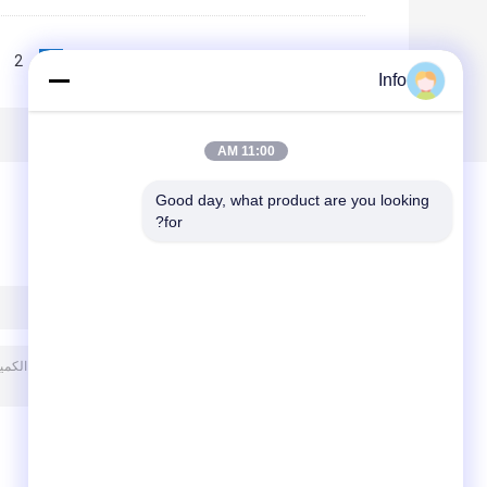
2
1
<<
|<
Page 1 of 10
Info
11:00 AM
Good day, what product are you looking 
for?
ترك رسالة