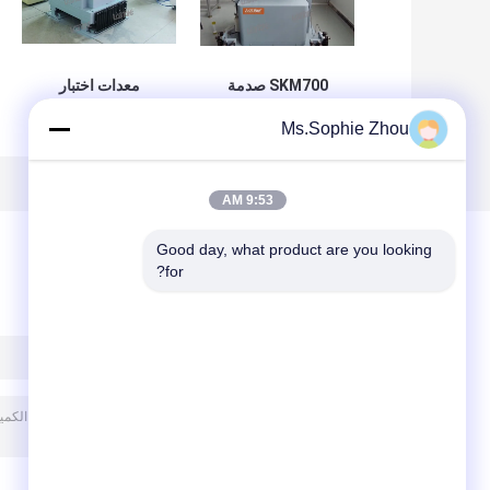
SKM700 صدمة
معدات اختبار
اهتزات إختبار آلة
امتصاص الصدمات
Ms.Sophie Zhou
لإلكترونيات مع
الميكانيكية 6-18ms
IEC68-2-29 JIS
مدة النبض
C0042-1995
9:53 AM
Good day, what product are you looking 
for?
ترك رسالة