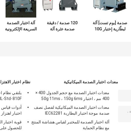
صدمة [بوم تست] آلة
120 صدمة / دقيقة
آلة اختبار الصدمة
لبطّارية إختبار 10G
صدمة عثرة آلة
السريعة الإلكترونية
11ms، نطاق تردديّ
الاختبار مع NHIS-90
ونتوء لاختبار النقل
1-120Hz
، EN 60069 المعيار
الدولي
معدات اختبار الصدمة الميكانيكية
نظام اختبار الاهتزا
معدات اختبار الصدمة مع حجم الجدول 400 ×
يلتقي نظام اخ
400 مم ، اختبار 50g 11ms ، 150g 6ms
MIL-Std-810F و Std-810G
معدات اختبار الصدمة الميكانيكية لفصل نصف
أدوات قياس ال
صدمة موجة اختبار البطارية IEC62281
اختبار اهتزاز
آلة اختبار الصدمة للمختبر لقياس هشاشة المنتج
قوية اختبار ا
مع نظام الحماية
للحصول على اخ