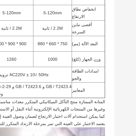
انخفاض نطاق
5-120mm
5-120mm
الارتفاع
أقصى تباين
2.2M / ثانية
2.2M / ثانية
السرعة
البعد الآلة (مم)
750 * 660 * 880
900 * 900 * 800
وزن الجهاز (كلغ)
1000
1260
امدادات الطاقة
AC220V ± 10٪ 50Hz تزويد الهواء: 8kg 23m3 gasholder
والجو
المعايير
وغ
المتانة الممتازة منتج التآكل الميكانيكي المتكرر معدات مناسب
وغيرها من المنتجات الكهربائية الإلكترونية أثناء النقل أو ال
كما يمكن استخدام آلات اختبار الارتجاج لضمان وصول العينة 
يعتمد الاختبار على العينة التي تمر بمرحلة الارتداد المتكرر