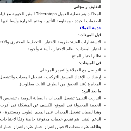
التغليف و مجاني
المحاكاة يتم تغطية العميل Triceratops المثير للحيوية مع فيلم فقاعة الهواء قبل وضعها في حالة خشبية ،
الصدمات الجيدة ، ومقاومة التأثير ، وختم الحرارة وأيضا لديها 
خدمة العملاء
قبل المبيعات:
الاستشارات الفنية: طريقة الاختبار ، التخطيط المختبري والاقت
اختيار المعدات: نظام الاختيار ، أسئلة وأجوبة.
نظام اختبار المنتج.
في للمبيعات:
التواصل مع العملاء والتقرير المرحلي.
إرشادات الإعداد المسبق للتركيب ، تشغيل المعدات والتشغيل 
المعايرة (عند التحقق من الطرف الثالث مطلوب).
ما بعد البيع:
التدريب التقني: تشغيل المعدات ، الصيانة اليومية ، تشخيص ا
الخدمة المجدولة في الموقع: الكشف عن المشكلة في أقرب و
وهذا لضمان تشغيل المعدات على المدى الطويل ومستقرة ، فض
الدعم الفني: يتم تقديم خدمات مدفوعة خاصة وفقًا لاحتياجات 
,
,
بطاقة:
عثرة معدات الاختبار
اهتزاز اختبار عثرة
اهتزاز اختبار اه