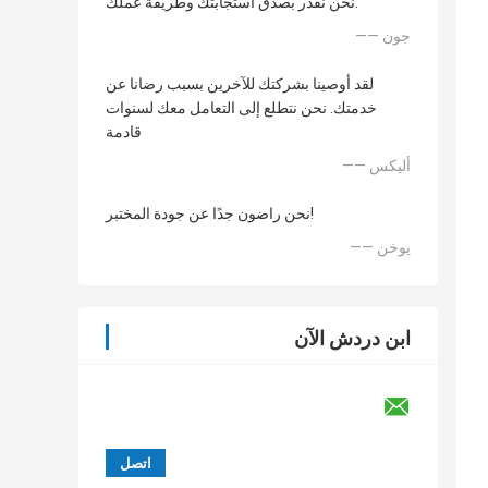
نحن نقدر بصدق استجابتك وطريقة عملك.
—— جون
لقد أوصينا بشركتك للآخرين بسبب رضانا عن
خدمتك. نحن نتطلع إلى التعامل معك لسنوات
قادمة
—— أليكس
نحن راضون جدًا عن جودة المختبر!
—— يوخن
ابن دردش الآن