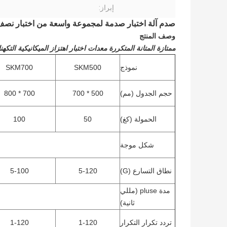
إبراز:
صدم آلة اختبار صدمة لمجموعة واسعة من اختبار نصف جيب مع STD 07-55
وصف المنتج
ممتازة المتانة المتكررة معدات اختبار اهتزاز الميكانيكية التكهن
نموذج
SKM500
SKM700
حجم الجدول (مم)
500 * 700
700 * 800
الحمولة (كغ)
50
100
شكل موجة
نطاق التسارع (G)
5-120
5-100
مدة pluse (مللي
ثانية)
تردد تكرار التكرار
1-120
1-120