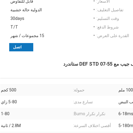
الأسعار:
قابل للتفاوض
تفاصيل التغليف:
الدولية حالة خشبية
وقت التسليم:
30days
شروط الدفع:
T/T
القدرة على العرض:
15 مجموعات / شهر
اتصل
DEF  ستاندرد
حمولة:
500 كجم
ب النبض
تسارع مدى:
5-80 زاي
6-18m
تكرار تكرار Bumo:
1-80
5-180
أقصى اختلاف السرعة:
2.8M / ثانية