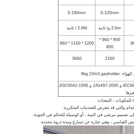
5-180mm
5-120mm
2.6m و/ ثانية
2.8M / ثانية
900 * 960 *
1200 * 1150 * 860
800
3660
2160
GB / T2423.4 و GB / T2423.6 و IEC68-2-29 و JJG497-2000 و JISC0042-1995
يرها
ة للمكونات ، المعدات
استخدام والتي قد تتعرض للصدمات المتكررة.
إلى تصميم مرضي في البنية ، أو كوسيلة للتحكم في الجودة.
 للنبض القياسي ، وهي عبارة عن تسارع ومدة ذروة محددة.