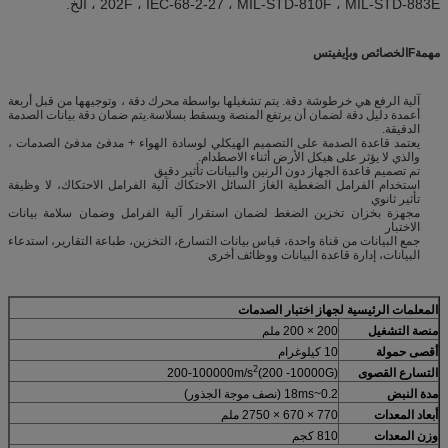
202F ، IEC-68-2-27 ، MIL-STD-810F ، MIL-STD-883E ، الخ.
مهمة
F
الخصائص و
ب
إيفيتس
آلية الرفع هي خرطوشة دقة. يتم تشغيلها بواسطة محرك دقة ، وتوجيهها من قبل أربعة
أعمدة دليل دقة لضمان أن يرتفع المنصة ويسقط بسلاسة.يتم ضمان دقة بيانات الصدمة
الدقيقة.
يعتمد قاعدة الصدمة على التصميم الهيكلي لوسادة الهواء + مدفئ مدفئ الصدمات ،
والذي لا يؤثر على هيكل الأرض أثناء الاصطدام.
تم تصميم قاعدة الجهاز دون الرنين والبيانات تأثير دقيق
استخدام الفرامل الضغطية الغاز السائل الاحتكاك آلية الفرامل الاحتكاك، لا وظيفة
تأثير ثانوي
مجهزة بخزان تخزين الضغط لضمان استقرار آلية الفرامل وضمان سلامة بيانات
الاختبار
جمع البيانات من قناة واحدة، قياس بيانات التسارع، التخزين، طباعة التقارير، استدعاء
البيانات، إدارة قاعدة البيانات ووظائف أخرى
المعلمات الرئيسية لجهاز اختبار الصدمات
منصة التشغيل
200 × 200 ملم
أقصى حمولة
10 كيلوغرام
2
التسارع القصوى
(200 -10000G)
200-100000m/s
مدة النبض
0.2~18ms (نصف موجة الجذور)
أبعاد المعدات
770 × 670 × 2750 ملم
وزن المعدات
810 كجم