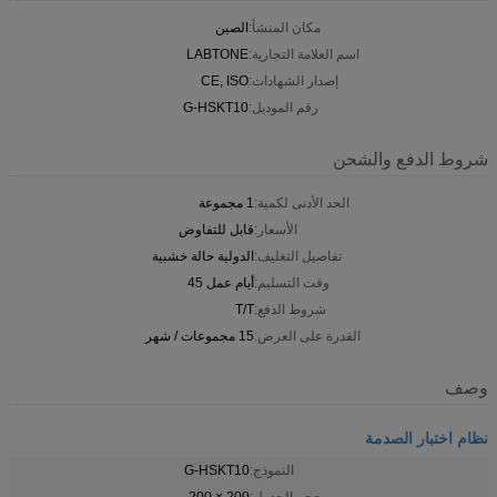
مكان المنشأ:
الصين
اسم العلامة التجارية:
LABTONE
إصدار الشهادات:
CE, ISO
رقم الموديل:
G-HSKT10
شروط الدفع والشحن
الحد الأدنى لكمية:
1 مجموعة
الأسعار:
قابل للتفاوض
تفاصيل التغليف:
الدولية حالة خشبية
وقت التسليم:
أيام عمل 45
شروط الدفع:
T/T
القدرة على العرض:
15 مجموعات / شهر
وصف
نظام اختبار الصدمة
النموذج:
G-HSKT10
حجم الجدول:
200 × 200