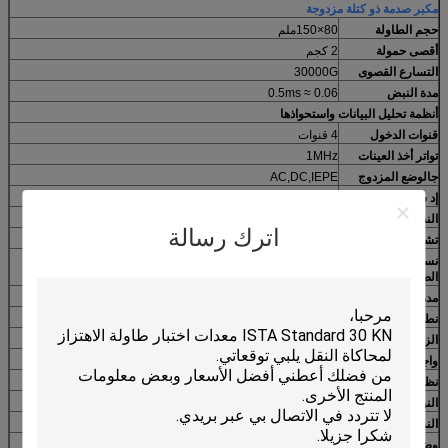
مكبر صدمة ذو كتلة مزدوجة
حجم الطاولة
80×150ملم
أقصى حمولة
2 كجم
التسارع القصوى
30000G
مدة النبض
0.06 ≈ 0.5ms
أنظمة تحليل البيانات واستحواذها
قنوات الدخول
4 قنوات
تواتر أخذ العينات
1MHz
ج
الوضع المزدوج
AC,DC,IEPE
إد سي
القرار
16 بت
النطاق الديناميكي
> 80 ديسيبل
اترك رسالة
تشويه هارموني
< 85 ديسيبل
نسبة الإشارة إلى
> 70 ديسيبل
الضوضاء
مدة النبض
أقل من 0.02ms
نطاق التسارع
ما يصل إلى 100000 جنيه
الزناد الخارجي
دعم
واجهة
USB20
نظام تشغيل
Win10
النوع
أجهزة استشعار تسارع الصدمة
النموذج
3200B2T
وضع الخروج
نوع الشحنة