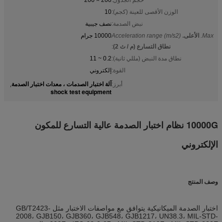
الوزن الأقصى للعينة (كجم):
10
نبض الصدمة:
نصف جيبية
Max.
الأعلى.
Acceleration range (m/s2)
10000 جرام
نطاق التسارع (م / ث 2)
:
نطاق مدة النبض (مللي ثانية):
0.2 ~ 11
القوة:
إلكتروني
آلة اختبار الصدمات ، معدات اختبار الصدمة
أبرز:
,
shock test equipment
10000G نظام اختبار الصدمة عالية التسارع للمكون
الإلكتروني
وصف المنتج
اختبار الصدمة الميكانيكية يتوافق مع مواصفات الاختبار مثل GB/T2423-
2008، GJB150، GJB360، GJB548، GJB1217، UN38.3، MIL-STD-