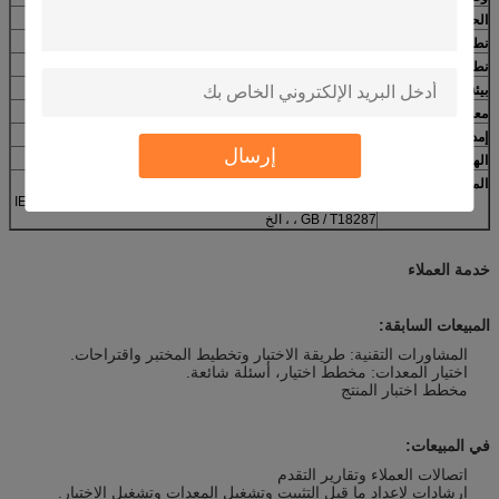
الحساسية
0.05 ميلو فولت/ج ± 25%
نطاق التردد
0نطاق التردد من 5 إلى 20 كيلو هرتز (± 10٪)
نطاق التسارع
50000G
بيئة التشغيل
-51 إلى + 121 درجة مئوية
معلومات أخرى
إمدادات الطاقة
التيار المتردد ، ثلاث مراحل ، 380V ± 10٪ 60Hz 5KVA
إرسال
الهواء المضغوط
0.5 ∙0.7MPa
المعايير المعمول بها
جي بي 24235(جي جي بي 150)18(جي جي بي
360)23(أون38)3،IEC68-2-27 ، MIL STD202F ، MIL-STD810B
، GB / T18287 ، الخ
خدمة العملاء
المبيعات السابقة:
المشاورات التقنية: طريقة الاختبار وتخطيط المختبر واقتراحات.
اختيار المعدات: مخطط اختيار، أسئلة شائعة.
مخطط اختبار المنتج
في المبيعات:
اتصالات العملاء وتقارير التقدم
إرشادات لإعداد ما قبل التثبيت وتشغيل المعدات وتشغيل الاختبار.