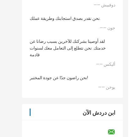
—— دوفبيش
نحن نقدر بصدق استجابتك وطريقة عملك.
—— جون
لقد أوصينا بشركتك للآخرين بسبب رضانا عن
خدمتك. نحن نتطلع إلى التعامل معك لسنوات
قادمة
—— أليكس
نحن راضون جدًا عن جودة المختبر!
—— يوخن
ابن دردش الآن