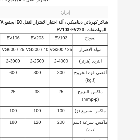
إبراز:
شاكر كهربائي ديناميكي ، آلة اختبار الاهتزاز النقل IEC يجتمع ISTA قياسي
المواصفات:
EV103-EV220
نموذج
EV103
EV203
EV106
مولد الاهتزاز
VG300 / 25
VG300 / 40
VG600 / 25
التردد (هرتز)
2-4000
2-2500
2-3000
أقصى قوة الخروج
300
300
600
(kg.f)
ماكس.
النزوح
25
38
25
(mmp-p)
ماكس.
تسريع (ز)
100
100
100
ماكس.
سرعة (سم
200
120
180
/ ث)