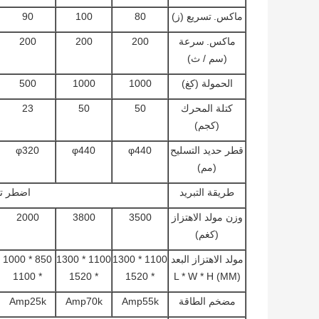
ماكس.
تسريع (ز)
80
100
90
ماكس.
سرعة
200
200
200
(سم / ث)
الحمولة (كغ)
1000
1000
500
كتلة المحرك
50
50
23
(كجم)
قطر حديد التسليح
φ440
φ440
φ320
(مم)
طريقة التبريد
اضطر تبر
وزن مولد الاهتزاز
3500
3800
2000
(كغم)
مولد الاهتزاز البعد
1100 * 1300
1100 * 1300
850 * 1000
* 1100
* 1520
* 1520
L * W * H (MM)
مضخم الطاقة
Amp55k
Amp70k
Amp25k