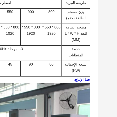
طريقة التبريد
اضطر تبر
وزن مضخم
800
900
550
الطاقة (كغم)
مضخم الطاقة
800 * 550 *
800 * 550 *
800 * 550 *
البعد L * W * H
1920
1920
1920
(MM)
خدمة
3-المرحلة AC380V ± 10٪ 50Hz
المتطلبات
السعة الإجمالية
80
90
45
(KW)
خط الإنتاج: