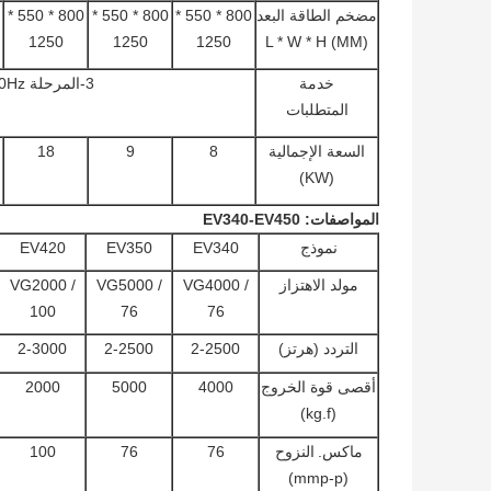
مضخم الطاقة البعد
800 * 550 *
800 * 550 *
800 * 550 *
1250
1250
1250
L * W * H (MM)
خدمة
3-المرحلة AC380V ± 10٪ 50Hz
المتطلبات
السعة الإجمالية
8
9
18
(KW)
المواصفات: EV340-EV450
نموذج
EV340
EV350
EV420
مولد الاهتزاز
VG4000 /
VG5000 /
VG2000 /
100
76
76
التردد (هرتز)
2-2500
2-2500
2-3000
أقصى قوة الخروج
4000
5000
2000
(kg.f)
ماكس.
النزوح
76
76
100
(mmp-p)