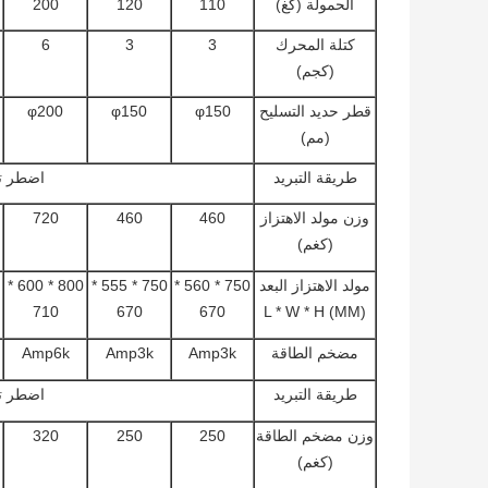
الحمولة (كغ)
110
120
200
كتلة المحرك
3
3
6
(كجم)
قطر حديد التسليح
φ150
φ150
φ200
(مم)
طريقة التبريد
اضطر تب
وزن مولد الاهتزاز
460
460
720
(كغم)
مولد الاهتزاز البعد
750 * 560 *
750 * 555 *
800 * 600 *
710
670
670
L * W * H (MM)
مضخم الطاقة
Amp3k
Amp3k
Amp6k
طريقة التبريد
اضطر تب
وزن مضخم الطاقة
250
250
320
(كغم)