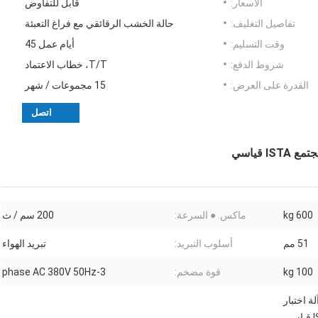
الأسعار:
قابل للتفاوض
تفاصيل التغليف:
حالة الخشب الرقائقي مع فراغ التعبئة
وقت التسليم:
أيام عمل 45
شروط الدفع:
T/T، خطاب الاعتماد
القدرة على العرض:
15 مجموعات / شهر
اتصل
600 kg
ماكس. ● السرعة:
200 سم / ث
51 مم
أسلوب التبريد:
تبريد الهواء
100 kg
قوة مضخم:
3-phase AC 380V 50Hz
ة اختبار