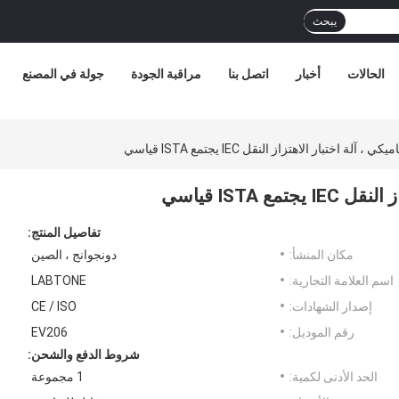
يبحث
الحالات
أخبار
اتصل بنا
مراقبة الجودة
جولة في المصنع
لة اختبار الاهتزاز النقل IEC يجتمع ISTA قياسي
 ISTA قياسي
تفاصيل المنتج:
مكان المنشأ:
دونجوانج ، الصين
اسم العلامة التجارية:
LABTONE
إصدار الشهادات:
CE / ISO
رقم الموديل:
EV206
شروط الدفع والشحن:
الحد الأدنى لكمية:
1 مجموعة