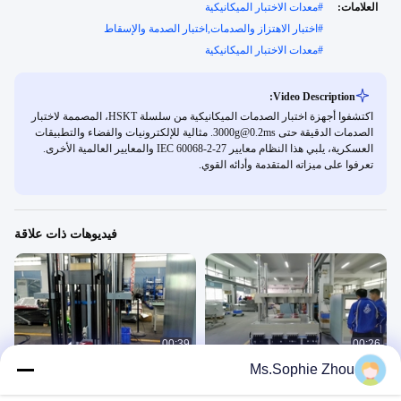
العلامات:
#
معدات الاختبار الميكانيكية
#
اختبار الاهتزاز والصدمات,اختبار الصدمة والإسقاط
#
معدات الاختبار الميكانيكية
Video Description:
اكتشفوا أجهزة اختبار الصدمات الميكانيكية من سلسلة HSKT، المصممة لاختبار
الصدمات الدقيقة حتى 3000g@0.2ms. مثالية للإلكترونيات والفضاء والتطبيقات
العسكرية، يلبي هذا النظام معايير IEC 60068-2-27 والمعايير العالمية الأخرى.
تعرفوا على ميزاته المتقدمة وأدائه القوي.
فيديوهات ذات علاقة
00:39
00:26
Ms.Sophie Zhou
نظام اختبار الصدمات بحمولة 1000 كجم
معدات اختبار الصدمات الميكانيكية عالية
السرعة من لابتون
آلة اختبار الصدمات