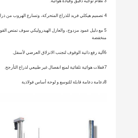
3 نظام توجيه دقيق وقيادة هوائية.
4 تصميم هيكلي فريد للذراع المتحركة، وتسارع الهروب من ذراع المتحركة أكبر من 3G؛
5 مع دليل عمود مزدوج، والعازل الهيدروليكي سوف تمتص القوة
منخفضة
6آلية رفع ذاتية الوقوف لتجنب الانزلاق العرضي لأسفل.
7قفلات هوائية تلقائية لمنع انفصال غير طبيعي لذراع التأرجح.
8دعامة دعامة قابلة للتوسع و لوحة أساس فولاذية