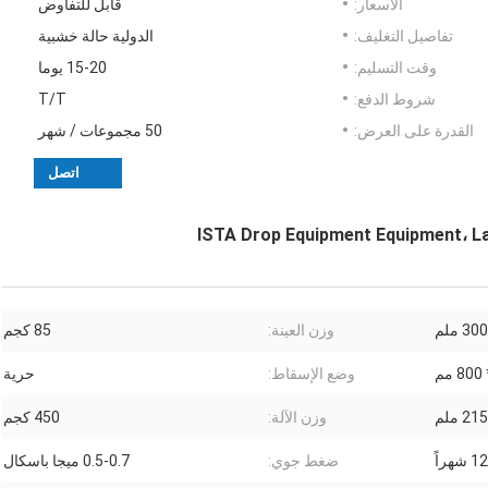
الأسعار:
قابل للتفاوض
تفاصيل التغليف:
الدولية حالة خشبية
وقت التسليم:
15-20 يوما
شروط الدفع:
T/T
القدرة على العرض:
50 مجموعات / شهر
اتصل
ISTA Drop Equipment Equipment، La
 ملم
وزن العينة:
85 كجم
وضع الإسقاط:
حرية
وزن الآلة:
450 كجم
12 شهراً
ضغط جوي:
0.5-0.7 ميجا باسكال