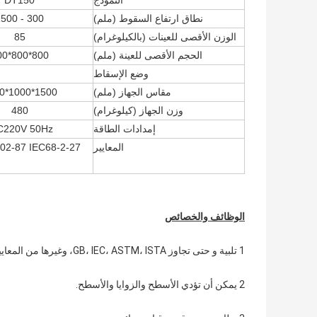
النموذج
DT150
نطاق ارتفاع السقوط (ملم)
300 - 1500
الوزن الأقصى للعينات (بالكيلوغرام)
85
الحجم الأقصى للعينة (ملم)
800*800*800
وضع الإسقاط
مقاس الجهاز (ملم)
1500*1000*2150
وزن الجهاز (كيلوغرام)
480
إمدادات الطاقة
AC220V 50Hz الهواء المضغوط 0.5 ~ 
المعايير
02-87 IEC68-2-27
الوظائف والخصائص
1 تلبية و حتى تجاوز GB، IEC، ASTM، ISTA، وغيرها من المعايير الصناعية.
2 يمكن أن تؤدي الأسطح والزوايا والأسطح.