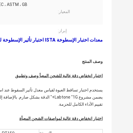
IEC ، ASTM ، GB
المعيار:
إبراز:
معدات اختبار الإسطوخة ISTA اختبار تأثير الإسطوخة لـ 150 رطلاً ISTA 6 اختبار حزمة FedEx
وصف المنتج
اختبار انخفاض دقة عالية للشحن المعبأ وصف وتطبيق
يستخدم اختبار تساقط العبوة لقياس معدل تأثير السقوط عند استخد
يضمن مشروع Labtone "1G+" الدقة بشكل صار
تقييم الأداء الكامل للحزمة.
اختبار انخفاض دقة عالية لمواصفات الشحن المعبأة